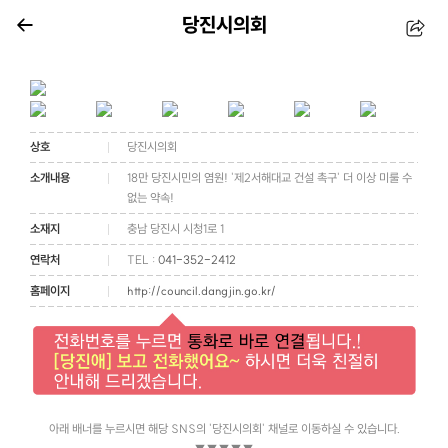
당진시의회
상호
당진시의회
소개내용
18만 당진시민의 염원! '제2서해대교 건설 촉구' 더 이상 미룰 수
없는 약속!
소재지
충남 당진시 시청1로 1
연락처
TEL :
041-352-2412
홈페이지
http://council.dangjin.go.kr/
아래 배너를 누르시면 해당 SNS의 '당진시의회' 채널로 이동하실 수 있습니다.